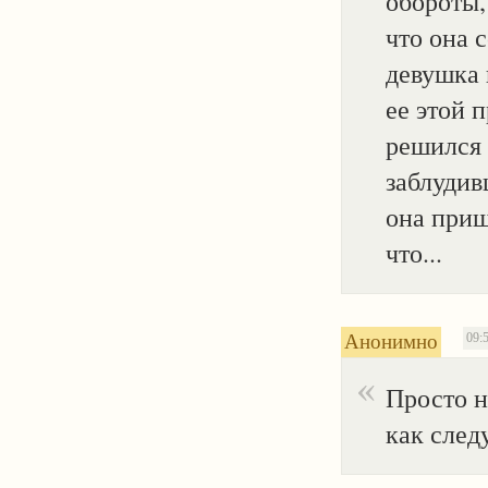
обороты,
что она с
девушка 
ее этой 
решился 
заблудив
она приш
что...
Анонимно
09:5
Просто н
как след