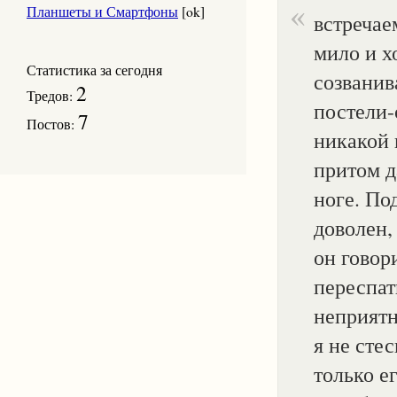
Планшеты и Смартфоны
[ok]
встречае
мило и х
Статистика за сегодня
созванив
2
Тредов:
постели-
7
Постов:
никакой 
притом д
ноге. По
доволен,
он говор
переспать
неприятн
я не сте
только е