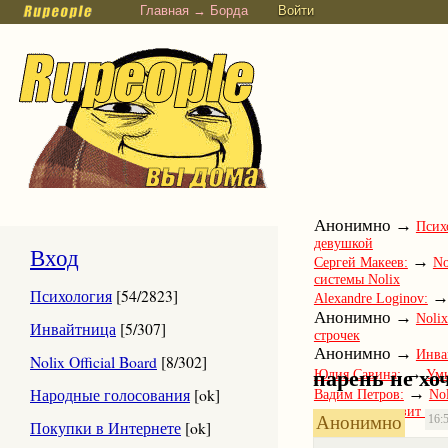
Главная → Борда
Войти
Анонимно →
Псих
девушкой
Вход
→
Сергей Макеев:
No
системы Nolix
Психология
[54/2823]
Alexandre Loginov:
Анонимно →
Nolix
Инвайтница
[5/307]
строчек
Анонимно →
Инва
Nolix Official Board
[8/302]
→
парень не хо
Юлия Савина:
Ум
→
Народные голосования
[ok]
Вадим Петров:
Nol
человеку вылазит или
Анонимно
16:5
Покупки в Интернете
[ok]