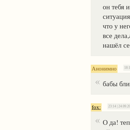
он тебя 
ситуация
что у не
все дела
нашёл се
Анонимно
18:1
бабы бл
fox:
23:14 | 24.09.2
О да! те