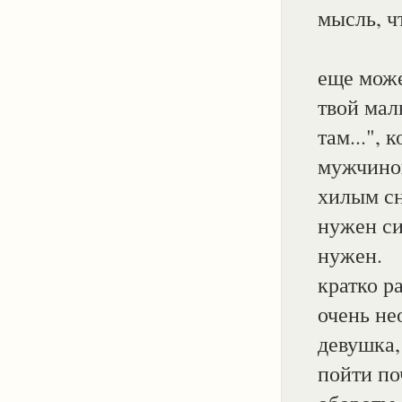
мысль, ч
еще може
твой мал
там...",
мужчиной
хилым сн
нужен си
нужен.
кратко р
очень не
девушка,
пойти по