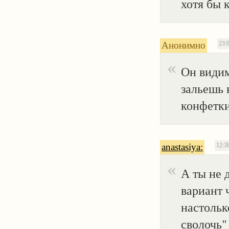
хотя бы 
Анонимно
23:0
Он видим
зальешь 
конфетки
anastasiya:
12:38
А ты не 
вариант 
настольк
сволочь"