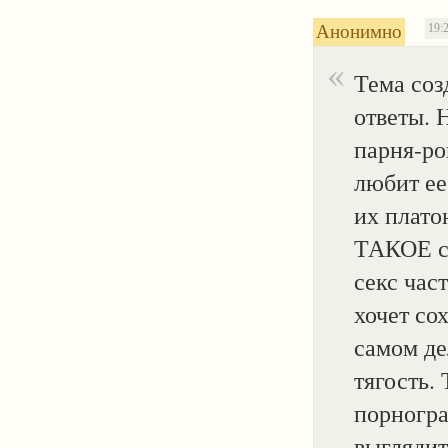
Анонимно
19:2
Тема соз
ответы. Н
парня-ро
любит ее
их плато
ТАКОЕ с
секс час
хочет со
самом де
тягость.
порногра
выглядит