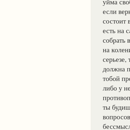
уйма сво
если вер
состоит 
есть на 
собрать 
на колен
серьезе, 
должна п
тобой пр
либо у н
противоп
ты будиш
вопросов
бессмысл