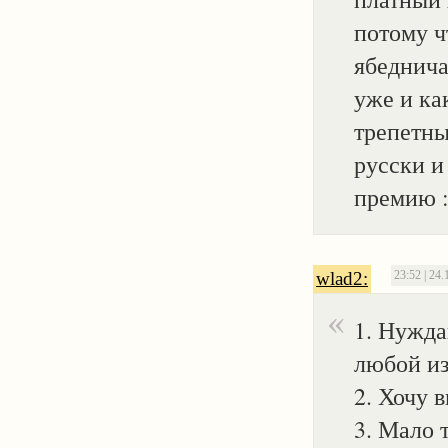
потому ч
ябедничат
уже и ка
трепетны
русски и
премию :
wlad2:
23:52 | 24.
1. Нужда
любой из
2. Хочу 
3. Мало 