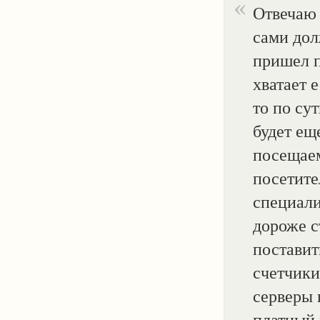
Отвечаю 
сами дол
пришел п
хватает е
то по су
будет ещ
посещаем
посетите
специали
дороже с
поставит
счетчики
серверы 
платный 