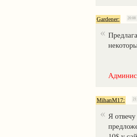
Gardener:
20:08 
Предлага
некоторы
Админис
MihanM17:
21
Я отвечу
предложе
10$ у са