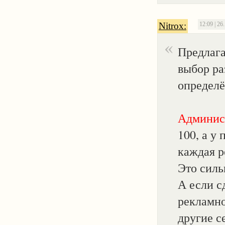
Nitrox:
12:09 | 26
Предлага
выбор ра
определё
Админис
100, а у
каждая р
Это силь
А если с
рекламно
другие с