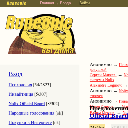
Главная → Борда
Войти
Анонимно →
Псих
девушкой
Вход
→
Сергей Макеев:
No
системы Nolix
Психология
[54/2823]
Alexandre Loginov:
Анонимно →
Nolix
Инвайтница
[5/307]
строчек
Анонимно →
Инва
Nolix Official Board
[8/302]
→
Предложения
Юлия Савина:
Ум
→
Народные голосования
[ok]
Вадим Петров:
Nol
Official Board
человеку вылазит или
Покупки в Интернете
[ok]
22:31 | 30.