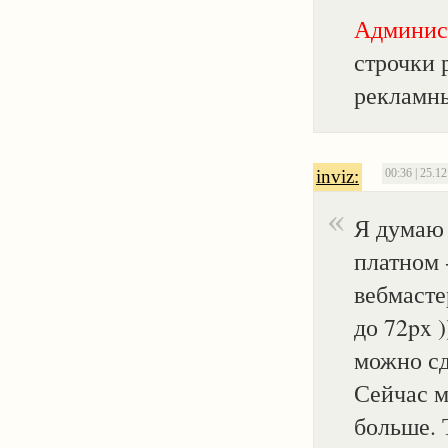
Админис
строчки 
рекламны
inviz:
00:36 | 25.1
Я думаю 
платном 
вебмасте
до 72px 
можно сд
Сейчас м
больше. 