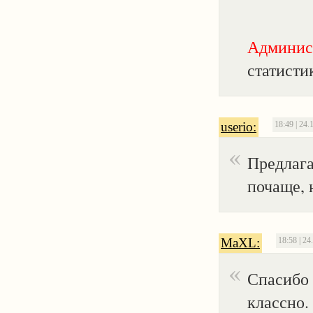
Админис
статистик
userio:
18:49 | 24.
Предлага
почаще, 
MaXL:
18:58 | 24
Спасибо 
классно.