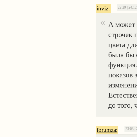
inviz:
22:29 | 24.1
А может
строчек 
цвета дл
была бы 
функция.
показов 
изменени
Естестве
до того,
forumza:
23:03 |