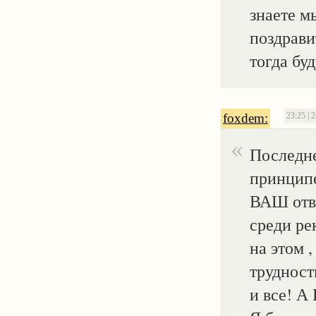
знаете м
поздрави
тогда бу
foxdem:
23:25 | 
Последне
принципе
ВАШ отве
среди ре
на этом ,
трудност
и все! А