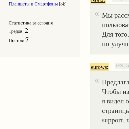
Nolix:
Планшеты и Смартфоны
[ok]
Мы рассм
Статистика за сегодня
пользова
2
Тредов:
Для того
7
Постов:
по улучш
eurows:
18:21 | 2
Предлага
Чтобы из 
я видел 
страницы
support,