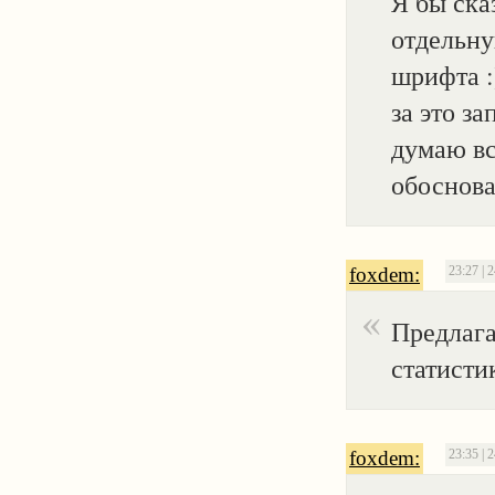
Я бы ска
отдельну
шрифта :
за это за
думаю вс
обоснова
foxdem:
23:27 | 
Предлага
статистик
foxdem:
23:35 | 