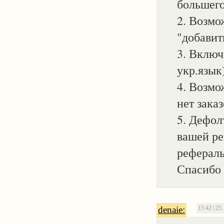
большего 
2. Возмо
"добавит
3. Включ
укр.язык
4. Возмо
нет зака
5. Дефо
вашей ре
рефераль
Спасибо 
denaie:
15:42 | 25