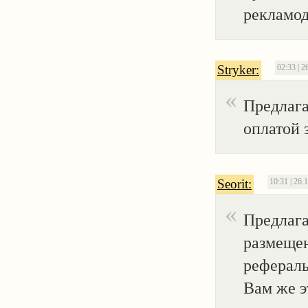
рекламод
Stryker:
02:33 | 2
Предлага
оплатой 
Seorit:
10:31 | 26.
Предлаг
размещен
реферал
Вам же э