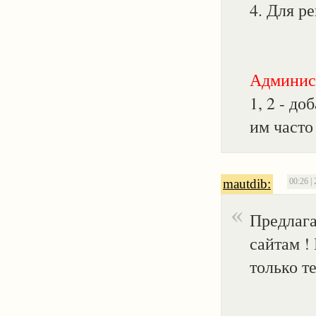
4. Для р
Админис
1, 2 - до
им часто
mautdib:
00:26 |
Предлага
сайтам !
только т