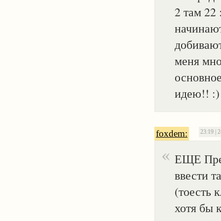
2 там 22 
начинают
добивают
меня мно
основное
идею!! :)
foxdem:
23:19 | 
ЕЩЕ Пред
ввести т
(тоесть 
хотя бы 