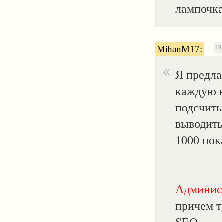
лампочка
MihanM17:
19
Я предла
каждую 
подсчиты
выводить
1000 пок
Админис
причем т
SEO.