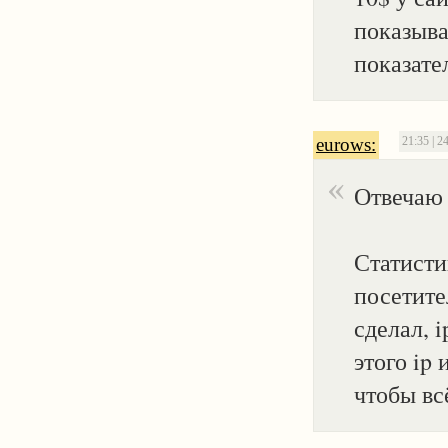
показыва
показате
eurows:
21:35 | 2
Отвечаю 
Статисти
посетите
сделал, 
этого ip
чтобы вс