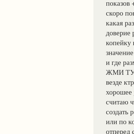
показов 
скоро по
какая раз
доверие 
копейку 
значение
и где ра
ЖМИ ТУТ 
везде кт
хорошее 
считаю ч
создать 
или по к
отперед 