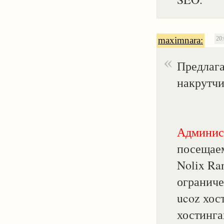
maximnara:
20:
Предлага
накрутчи
Админис
посещаем
Nolix Ra
ограниче
ucoz хос
хостинга