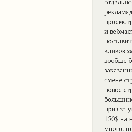
отдельно
рекламад
просмотр
и вебмас
поставит
кликов з
вообще б
заказанн
смене ст
новое ст
большинс
приз за 
150$ на 
много, н