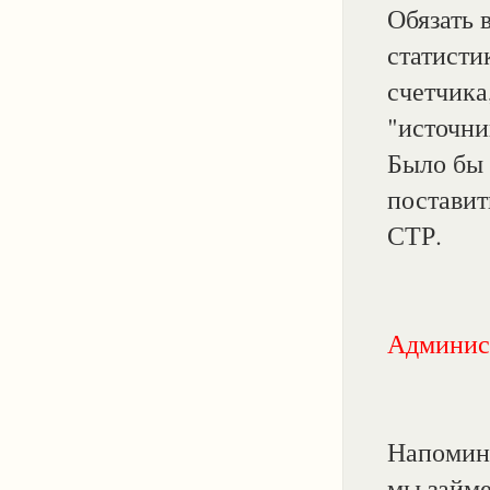
Обязать 
статисти
счетчика
"источни
Было бы 
поставит
СТР.
Админис
Напомин
мы займе