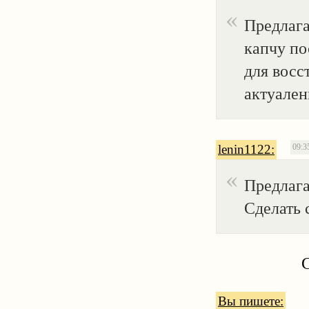
Предлага
капчу по
для восс
актуалень
lenin1122:
09:3
Предлаг
Сделать 
Вы пишете: