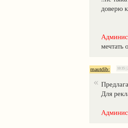
доверю к
Админис
мечтать 
mautdib:
10:35 |
Предлага
Для рекл
Админис