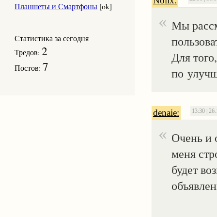
Nolix:
Планшеты и Смартфоны
[ok]
Мы рассм
Статистика за сегодня
пользова
2
Тредов:
Для того
7
Постов:
по улучш
denaie:
13:30 | 26
Очень и 
меня стр
будет во
объявлен