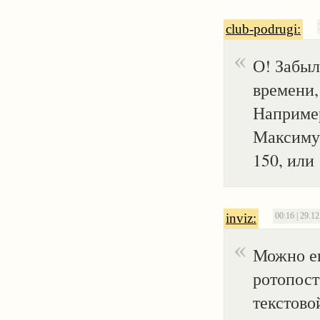
club-podrugi:
О! Забыл
времени,
Например
Максимум
150, или
inviz:
00:16 | 29.1
Можно ещ
ротопост
текстово