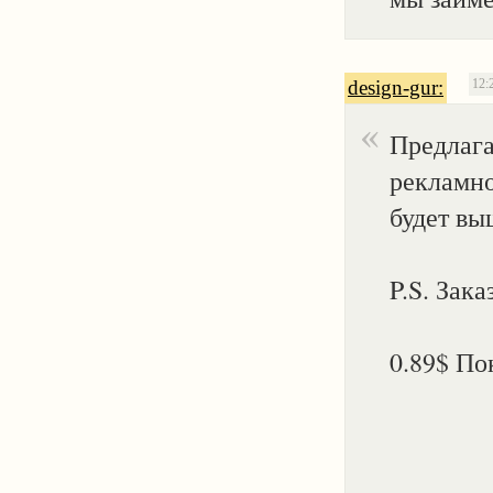
design-gur:
12:
Предлага
рекламно
будет вы
P.S. Зака
0.89$ По