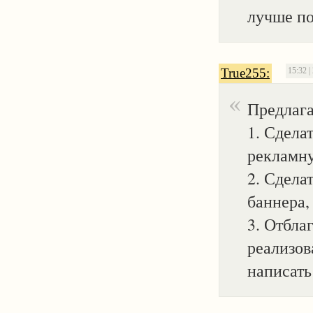
лучше по
True255:
15:32 |
Предлаг
1. Сдела
рекламну
2. Сдела
баннера,
3. Отбла
реализов
написать 