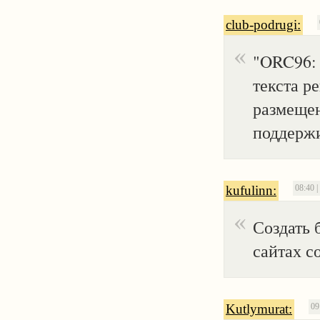
club-podrugi:
"ORC96: 
текста р
размещения
поддержив
kufulinn:
08:40 |
Создать 
сайтах с
Kutlymurat:
09