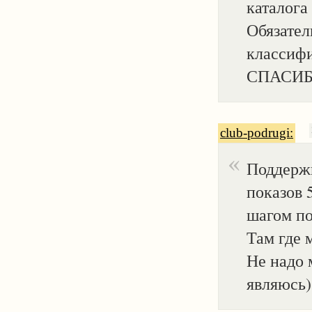
каталога
Обязател
классифи
СПАСИБ
club-podrugi:
Поддержи
показов 5
шагом по 
Там где 
Не надо 
являюсь)