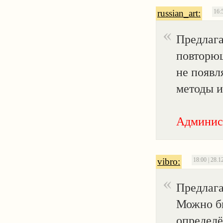
russian_art:
16:
Предлага
повторюш
не появл
методы и
Админис
vibro:
18:00 | 28.1
Предлаг
Можно бы
определё