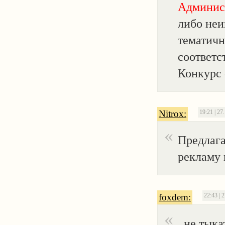
Админис
либо неи
тематичн
соответс
Конкурс 
Nitrox:
19:21 | 27
Предлаг
рекламу 
foxdem:
22:43 | 
..не тык