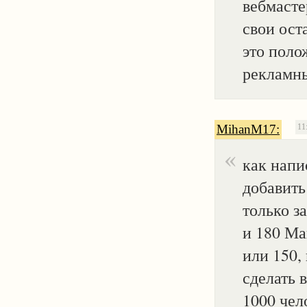
вебмасте
свои ост
это поло
рекламны
MihanM17:
11
как напи
добавить
только за
и 180 Ма
или 150,
сделать 
1000 чело