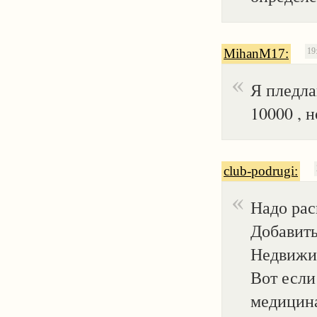
MihanM17:
19
Я пледла
10000 , 
club-podrugi:
Надо рас
Добавить
Недвижим
Вот если
медицина