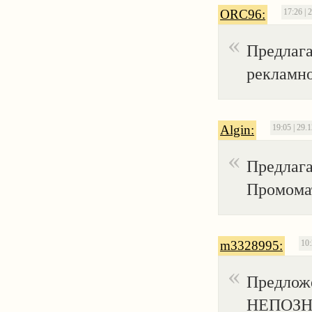
ORC96:
17:26 | 
Предлага
рекламно
Algin:
19:05 | 29.
Предлаг
Промома
m3328995:
10:
Предложе
НЕПОЗНА