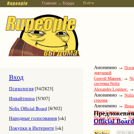
Главная → Борда
Войти
Анонимно →
Псих
девушкой
Вход
→
Сергей Макеев:
No
системы Nolix
Психология
[54/2823]
Alexandre Loginov:
Анонимно →
Nolix
Инвайтница
[5/307]
строчек
Анонимно →
Инва
Nolix Official Board
[8/302]
→
Предложения
Юлия Савина:
Ум
→
Народные голосования
[ok]
Вадим Петров:
Nol
Official Board
человеку вылазит или
Покупки в Интернете
[ok]
22:31 | 30.