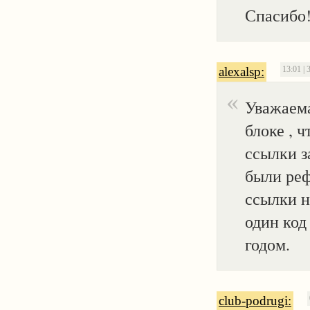
Спасибо
alexalsp:
13:01 | 
Уважаема
блоке , 
ссылки з
были реф
ссылки н
один код
годом.
club-podrugi: