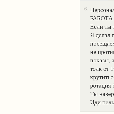
Персонал
РАБОТА 
Если ты т
Я делал 
посещаем
не проти
показы, 
толк от 
крутиться
ротация 
Ты навер
Иди пель