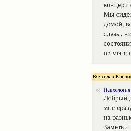
концерт 
Мы сидел
домой, в
слезы, н
состояни
не меня 
Вячеслав Клени
Психология
Добрый д
мне сраз
на разны
Заметки"