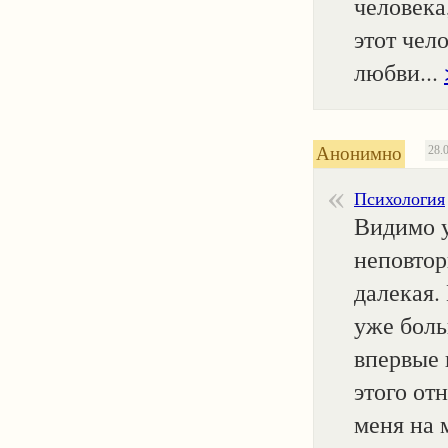
человека
этот чел
любви...
Анонимно
28.
Психология
Видимо у
неповтор
далекая.
уже больш
впервые 
этого от
меня на 