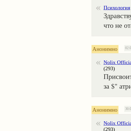
Психология
Здравств
что не о
Анонимно
02.
Nolix Offici
(293)
Присвоит
за $" атр
Анонимно
30.
Nolix Offici
(293)