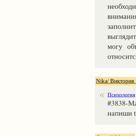
необходи
внимани
заполнит
выглядит
могу объ
относится
Nika/ Виктория
Психология
#3838-Ма
напиши 