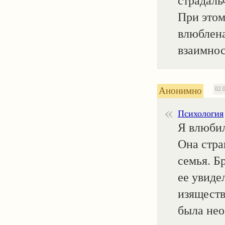
страдаль
При этом
влюблена
взаимнос
Анонимно
02.
Психология
Я влюбил
Она стра
семья. Б
ее увиде
изяществ
была нео