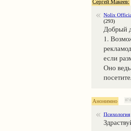
Сергей Макеев:
Nolix Offici
(293)
Добрый д
1. Возмо
рекламод
если раз
Оно ведь
посетите
Анонимно
07.
Психология
Здраству