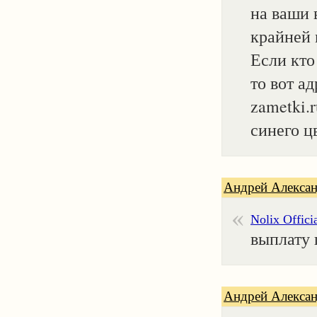
на ваши 
крайней 
Если кто
то вот ад
zametki.
синего ц
Андрей Алексан
Nolix Offici
выплату 
Андрей Алексан