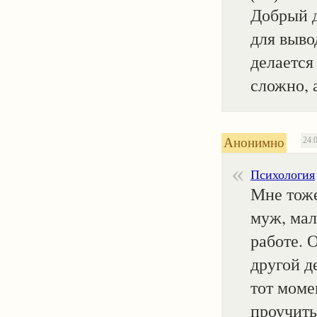
Добрый д
для выво
делается
сложно, 
Анонимно
24.
Психология
Мне тоже
муж, мал
работе. 
другой д
тот моме
проучить