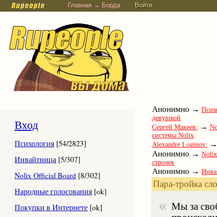
Главная → Борда
Войти
Анонимно →
Псих
девушкой
Вход
→
Сергей Макеев:
No
системы Nolix
Психология
[54/2823]
Alexandre Loginov:
Анонимно →
Nolix
Инвайтница
[5/307]
строчек
Анонимно →
Инва
Nolix Official Board
[8/302]
→
Юлия Савина:
Ум
Пара-тройка сло
→
Народные голосования
[ok]
Вадим Петров:
Nol
человеку вылазит или
Мы за сво
Покупки в Интернете
[ok]