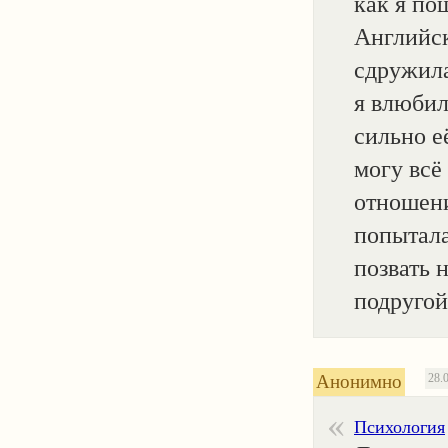
как я по
Английск
сдружила
я влюбил
сильно е
могу всё
отношени
попытала
позвать 
подругой
Анонимно
28.
Психология