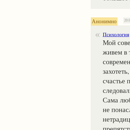
Анонимно
20.
Психология
Мой сове
живем в 
современ
захотеть
счастье 
следовал
Сама люб
не понас
нетрадиц
препятст