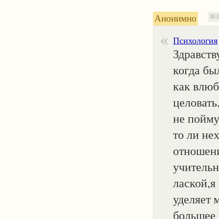
Анонимно
30.
Психология
Здравств
когда бы
как влюб
целовать
не пойму
то ли не
отношени
учительн
лаской,я
уделяет 
большее 