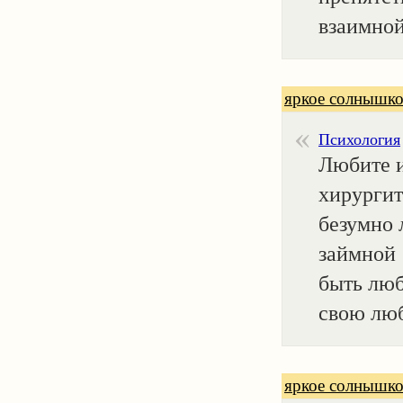
взаимной
яркое солнышко
Психология
Любите и
хирургит
безумно
займной 
быть люб
свою люб
яркое солнышко