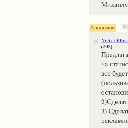
Михаилу 
Анонимно
18.
Nolix Offici
(293)
Предлага
на статис
все будет
(пользов
останови
2)Сделат
3) Сдела
рекламно