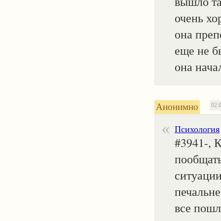
вышло та
очень хо
она преп
еще не б
она нача
Анонимно
02.
Психология
#3941-, 
пообщать
ситуации
печальне
все пошл