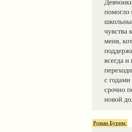
Девчонки
помогло 
школьных
чувства 
меня, ко
поддержи
всегда и
переходн
с годами
срочно п
новой до
Роман Бурим: