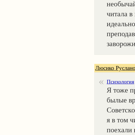
необычай
читала в
идеально
преподав
заворожи
Люсико Руслано
Психология
Я тоже п
былые вр
Советско
я в том 
поехали 