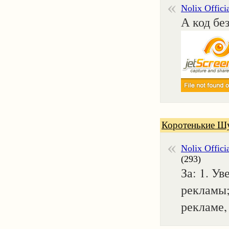
Nolix Offici
А код бе
Коротенькие Ш
Nolix Offici
(293)
За: 1. У
рекламы;
рекламе,