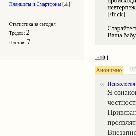
происходи
Планшеты и Смартфоны
[ok]
невтерпеж 
[/fuck].
Статистика за сегодня
Старайтес
2
Тредов:
Ваша бабу
7
Постов:
+10
]
Анонимно
11.
Психология
Я ознако
честность
Привязан
проявлят
Внезапно