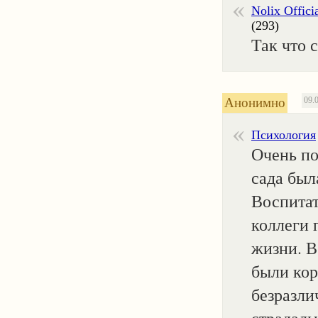
Nolix Offici
(293)
Так что 
Анонимно
09.
Психология
Очень по
сада был
Воспитат
коллеги 
жизни. В
были ко
безразли