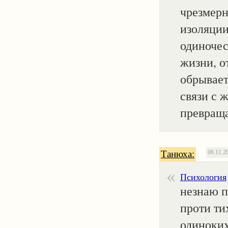
чрезмерн
изоляции
одиночес
жизни, о
обрывает
связи с 
превраща
Танюха:
06.11.2
Психология
незнаю п
проти ти
одиноких