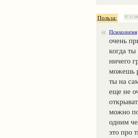
Польза:
07.11.2
Психология
очень пр
когда ты
ничего г
можешь р
ты на са
еще не о
открыват
можно по
одним че
это про 