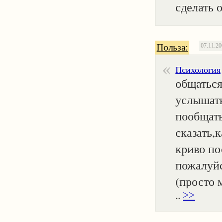
сделать о
Польза:
07.11.2
Психология
общаться
услышать
пообщать
сказать,
криво по
пожалуйс
(просто 
..
>>