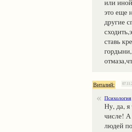
или иной
это еще 
другие с
сходить,
ставь кре
гордыни,
отмаза,чт
Виталий:
07.11.
Психология
Ну, да, я
числе! А
людей по