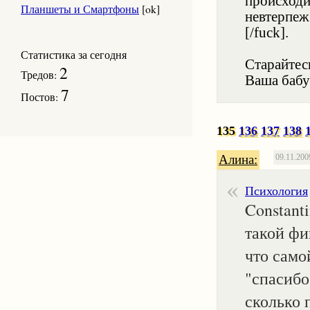
происходи
Планшеты и Смартфоны
[ok]
невтерпеж 
[/fuck].
Статистика за сегодня
Старайтес
2
Тредов:
Ваша бабу
7
Постов:
135
136
137
138
Алина:
09.11.200
Психология
Constant
такой фи
что само
"спасибо
сколько 