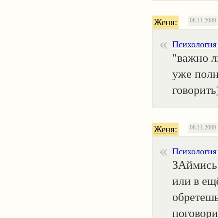
Женя:
08.11.2009
Психология
"важно л
уже полн
говорить
Женя:
08.11.2009
Психология
ЗАймись 
или в ещ
обретешь
поговори