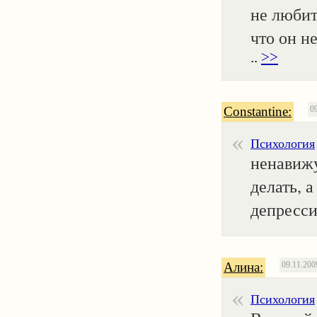
не любит
что он н
..
>>
Constantine:
0
Психология
ненавижу
делать, а
депрессии 
Алина:
09.11.200
Психология