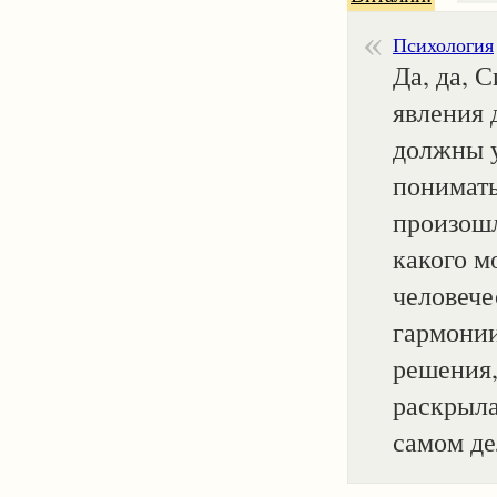
Психология
Да, да, 
явления 
должны у
понимать
произошл
какого м
человече
гармонии
решения,
раскрыла
самом де