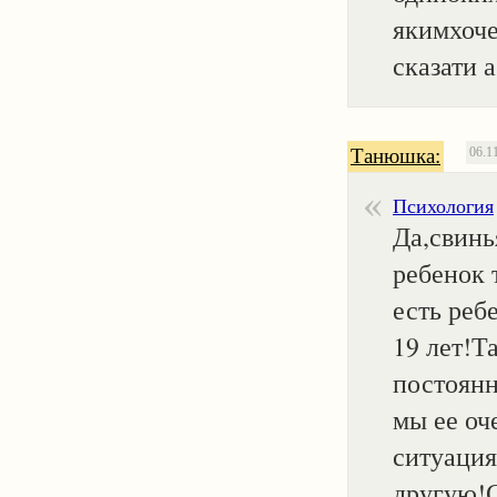
якимхоче
сказати 
Танюшка:
06.1
Психология
Да,свинь
ребенок 
есть реб
19 лет!Т
постоянн
мы ее оч
ситуация
другую!С