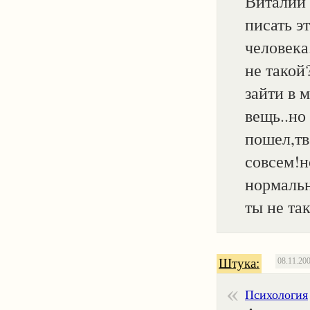
Виталий 
писать э
человека
не такой
зайти в 
вещь..но
пошел,тв
совсем!н
нормальн
ты не та
Штука:
08.11.20
Психология