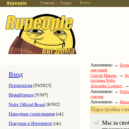
Главная → Борда
Войти
Анонимно →
Псих
девушкой
Вход
→
Сергей Макеев:
No
системы Nolix
Психология
[54/2823]
Alexandre Loginov:
Анонимно →
Nolix
Инвайтница
[5/307]
строчек
Анонимно →
Инва
Nolix Official Board
[8/302]
→
Юлия Савина:
Ум
Пара-тройка сло
→
Народные голосования
[ok]
Вадим Петров:
Nol
человеку вылазит или
Мы за сво
Покупки в Интернете
[ok]