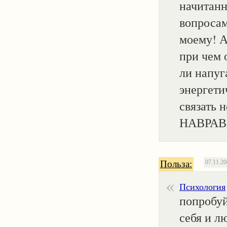
начитанн
вопросам
моему! А
при чем о
ли напуг
энергети
связать 
НАВРАВ 
Польза:
07.11.2
Психология
попробуй
себя и л