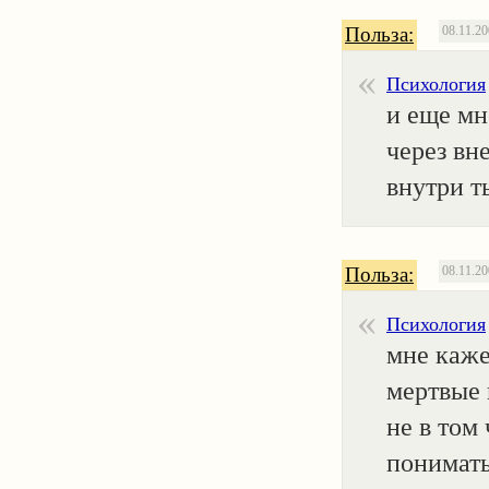
Польза:
08.11.2
Психология
и еще мн
через вн
внутри т
Польза:
08.11.2
Психология
мне каже
мертвые 
не в том
понимать