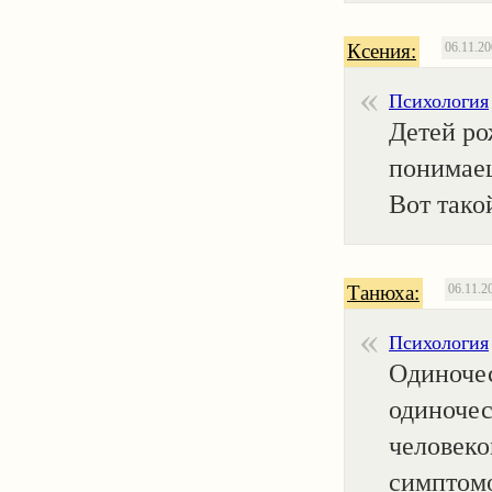
Ксения:
06.11.2
Психология
Детей ро
понимаеш
Вот тако
Танюха:
06.11.2
Психология
Одиночес
одиночес
человеко
симптомо