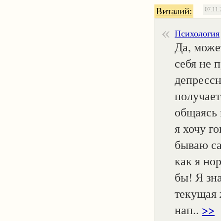
Виталий:
07.11.
Психология
Да, может
себя не 
депрессн
получает
общаясь 
я хочу го
бываю са
как я но
бы! Я зн
текущая 
нап..
>>