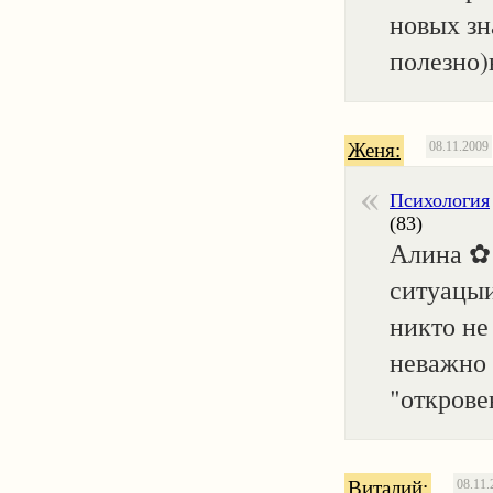
новых зн
полезно)
Женя:
08.11.2009
Психология
(83)
Алина ✿ 
ситуацыи
никто не
неважно 
"открове
Виталий:
08.11.