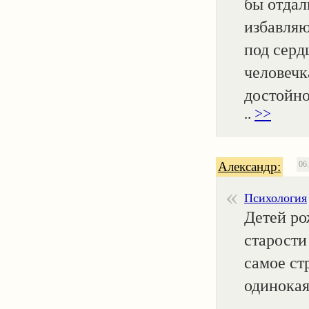
бы отдал
избавляю
под серд
человечк
достойное
..
>>
Александр:
06
Психология
Детей ро
старости 
самое стр
одинокая