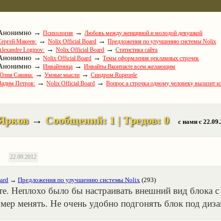
Анонимно →
→
Психология
Любовь между женщиной и молодой девушкой
→
→
Сергей Макеев:
Nolix Official Board
Предложения по улучшению системы Nolix
→
→
Alexandre Loginov:
Nolix Official Board
Статистика сайта
Анонимно →
→
Nolix Official Board
Темы оформления рекламных строчек
Анонимно →
→
Инвайтница
Инвайты Вконтакте всем желающим
→
→
Юлия Савина:
Умные мысли
Синдром Rupeople
→
→
Вадим Петров:
Nolix Official Board
Вопрос а строчка одному человеку вылазит и
Ярков
→
Сообщений: 1 | Тредов: 0
с нами c 22.09
22.09.2012
oard
→
Предложения по улучшению системы Nolix
(293)
те. Неплохо было бы настраивать внешний вид блока 
змер менять. Не очень удобно подгонять блок под диза