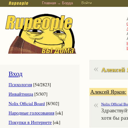
Главная → Борда
Войти
Алексей 
Вход
Психология
[54/2823]
Алексей Ярков:
Инвайтница
[5/307]
Nolix Official Board
[8/302]
Nolix Official B
Здравствуй
Народные голосования
[ok]
хотя бы ра
Покупки в Интернете
[ok]