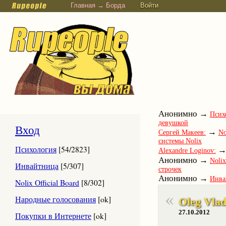
Главная → Борда
Войти
Анонимно →
Псих
девушкой
Вход
→
Сергей Макеев:
No
системы Nolix
Психология
[54/2823]
Alexandre Loginov:
Анонимно →
Nolix
Инвайтница
[5/307]
строчек
Анонимно →
Инва
Nolix Official Board
[8/302]
→
Юлия Савина:
Ум
→
Народные голосования
[ok]
Вадим Петров:
Oleg Vla
Nol
человеку вылазит или
27.10.2012
Покупки в Интернете
[ok]