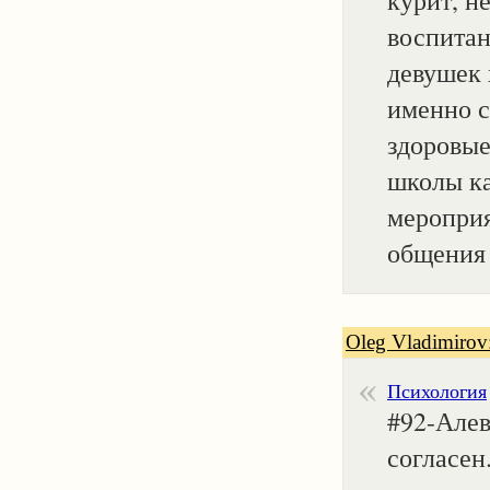
курит, не
воспитан
девушек 
именно с
здоровые
школы ка
мероприя
общения 
Oleg Vladimirov
Психология
#92-Алев
согласен.