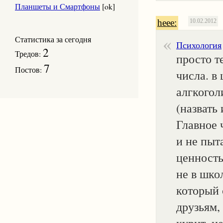
Планшеты и Смартфоны
[ok]
heee:
10.02.2012
Статистика за сегодня
Психология
2
Тредов:
просто т
7
Постов:
числа. в
алгкогол
(назвать
Главное 
и не пыт
ценность 
не в шко
который 
друзьям,